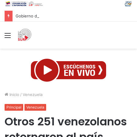
Gobierno de Venezuela expresa solidaridad con Colombia tras terremoto de magnitud 7,4
Menú
Inicio
/
Venezuela
Principal
Venezuela
Otros 251 venezolanos
retornaron al país