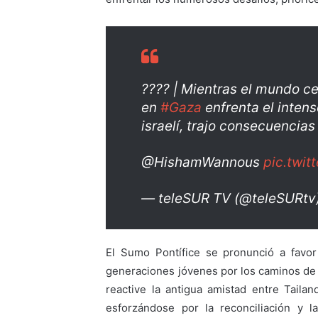
???? | Mientras el mundo ce
en
#Gaza
enfrenta el intens
israelí, trajo consecuencias
@HishamWannous
pic.twi
— teleSUR TV (@teleSURtv
El Sumo Pontífice se pronunció a favo
generaciones jóvenes por los caminos de
reactive la antigua amistad entre Taila
esforzándose por la reconciliación y l