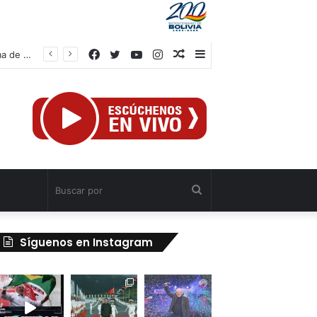
Facebook
Twitter
YouTube
Instagram
Publicación
Barra
Vicepresidente Menéndez: “La prioridad radica en reconstruir una nueva forma de ocupación del espacio tras doblete sísmico”
al
lateral
azar
Buscar
por
Síguenos en Instagram