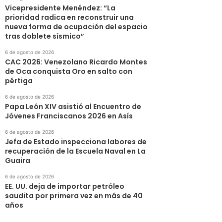
Vicepresidente Menéndez: “La
prioridad radica en reconstruir una
nueva forma de ocupación del espacio
tras doblete sísmico”
6 de agosto de 2026
CAC 2026: Venezolano Ricardo Montes
de Oca conquista Oro en salto con
pértiga
6 de agosto de 2026
Papa León XIV asistió al Encuentro de
Jóvenes Franciscanos 2026 en Asís
6 de agosto de 2026
Jefa de Estado inspecciona labores de
recuperación de la Escuela Naval en La
Guaira
6 de agosto de 2026
EE. UU. deja de importar petróleo
saudita por primera vez en más de 40
años