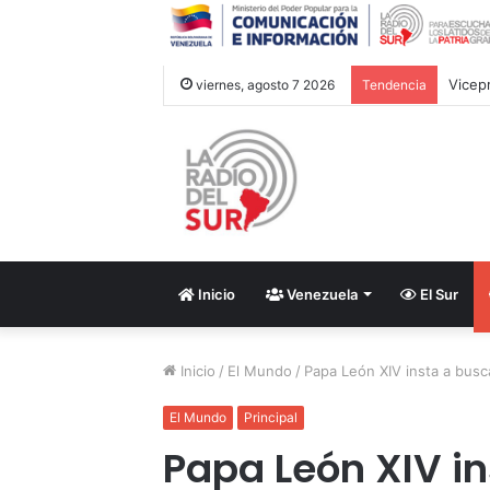
viernes, agosto 7 2026
Tendencia
Inicio
Venezuela
El Sur
Inicio
/
El Mundo
/
Papa León XIV insta a bus
El Mundo
Principal
Papa León XIV i