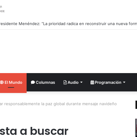
El Mundo
Columnas
Audio
Programación
car responsablemente la paz global durante mensaje navideño
nsta a buscar