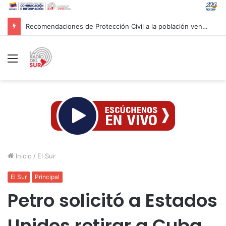
Recomendaciones de Protección Civil a la población venezolana ante fenómeno climatológico «El Niño»
Menú
Inicio
/
El Sur
El Sur
Principal
Petro solicitó a Estados
Unidos retirar a Cuba