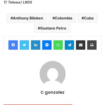
T/ Telesur/ LRDS
Anthony Blinken
Colombia
Cuba
Gustavo Petro
Facebook
Twitter
LinkedIn
Messenger
WhatsApp
Telegram
Compartir por correo electrónico
Imprim
C gonzalez