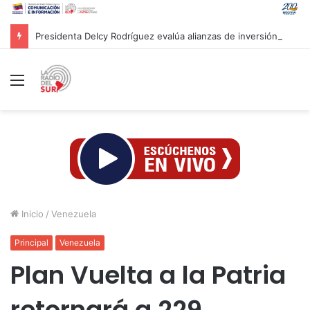
Presidenta Delcy Rodríguez evalúa alianzas de inversión en hidrocarburos con Cámara Africana de Energía
Menú
Inicio
/
Venezuela
Principal
Venezuela
Plan Vuelta a la Patria
retornará a 229