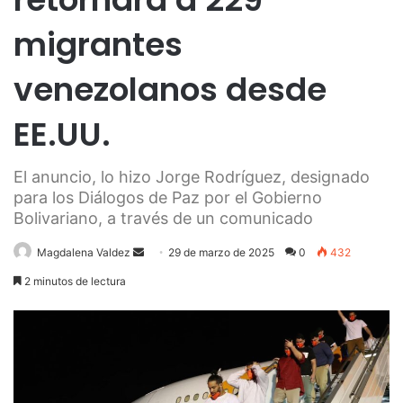
migrantes
venezolanos desde
EE.UU.
El anuncio, lo hizo Jorge Rodríguez, designado
para los Diálogos de Paz por el Gobierno
Bolivariano, a través de un comunicado
Send
Magdalena Valdez
29 de marzo de 2025
0
432
an
2 minutos de lectura
email