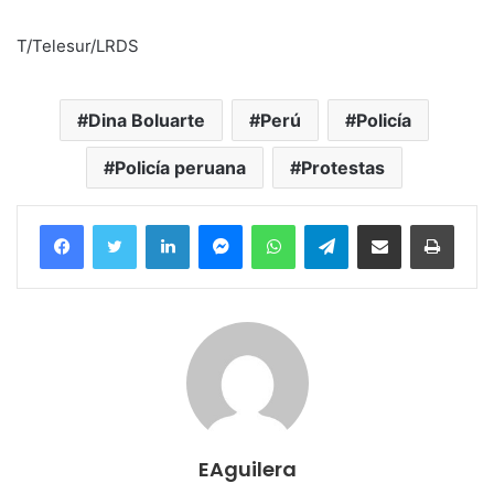
T/Telesur/LRDS
Dina Boluarte
Perú
Policía
Policía peruana
Protestas
Facebook
Twitter
LinkedIn
Messenger
WhatsApp
Telegram
Compartir por correo electrónico
Imprim
EAguilera