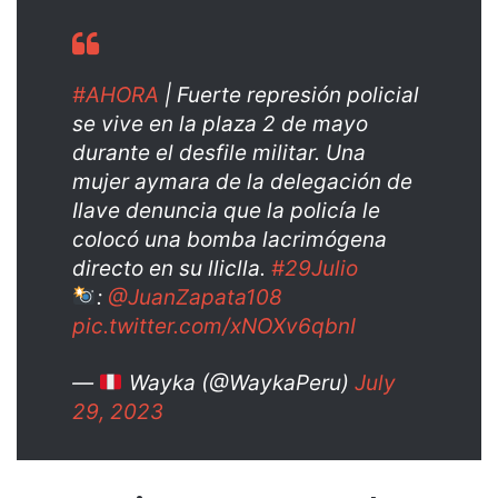
#AHORA
| Fuerte represión policial
se vive en la plaza 2 de mayo
durante el desfile militar. Una
mujer aymara de la delegación de
Ilave denuncia que la policía le
colocó una bomba lacrimógena
directo en su lliclla.
#29Julio
:
@JuanZapata108
pic.twitter.com/xNOXv6qbnI
—
Wayka (@WaykaPeru)
July
29, 2023