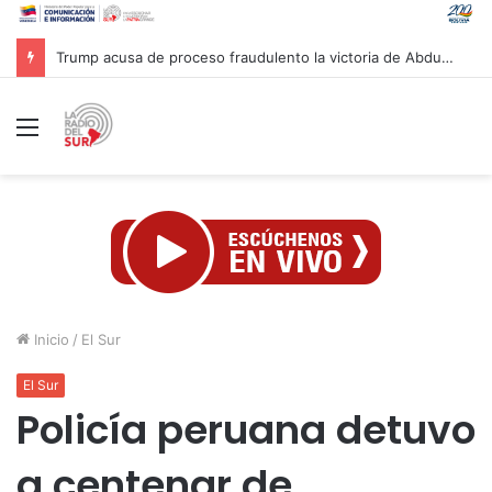
Gobierno venezolano avanza en la reconstrucción de unas 13 mil viviendas afectadas por sismos
Menú
Inicio
/
El Sur
El Sur
Policía peruana detuvo
a centenar de