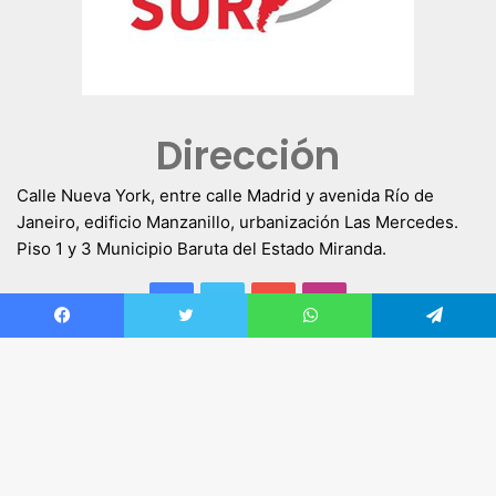
Dirección
Calle Nueva York, entre calle Madrid y avenida Río de
Janeiro, edificio Manzanillo, urbanización Las Mercedes.
Piso 1 y 3 Municipio Baruta del Estado Miranda.
Facebook
Twitter
YouTube
Instagram
Facebook
Twitter
WhatsApp
Telegram
Bo
vol