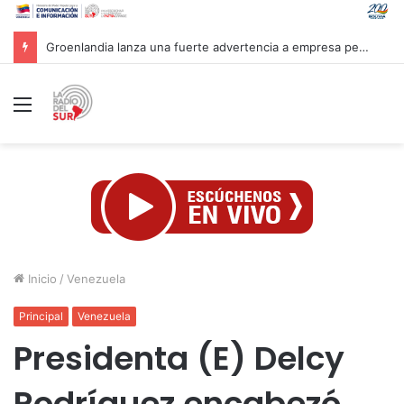
Groenlandia lanza una fuerte advertencia a empresa petrolera vinculada a Trump
Menú
Inicio
/
Venezuela
Principal
Venezuela
Presidenta (E) Delcy
Rodríguez encabezó