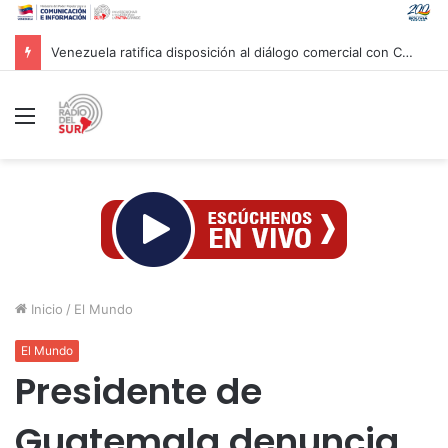
Venezuela ratifica disposición al diálogo comercial con Colombia bajo el principio de soberanía
Menú
Inicio
/
El Mundo
El Mundo
Presidente de
Guatemala denuncia