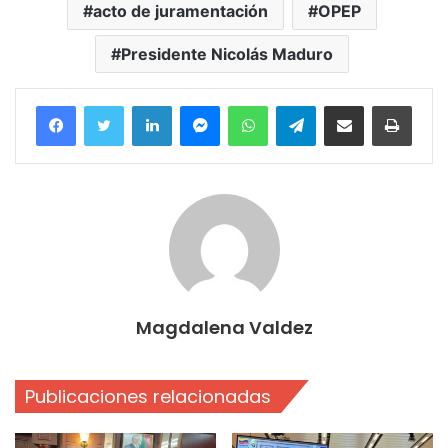
acto de juramentación
OPEP
Presidente Nicolás Maduro
Facebook
Twitter
LinkedIn
Messenger
WhatsApp
Telegram
Compartir por correo electrónico
Imprim
Magdalena Valdez
Publicaciones relacionadas