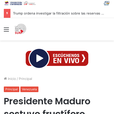
Trump ordena investigar la filtración sobre las reservas de municiones
Menú
Inicio
/
Principal
Principal
Venezuela
Presidente Maduro
sostuvo fructífero