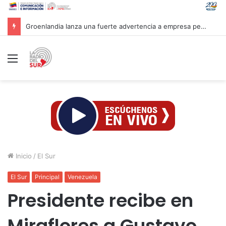
Groenlandia lanza una fuerte advertencia a empresa petrolera vinculada a Trump
Menú
Inicio
/
El Sur
El Sur
Principal
Venezuela
Presidente recibe en
Miraflores a Gustavo