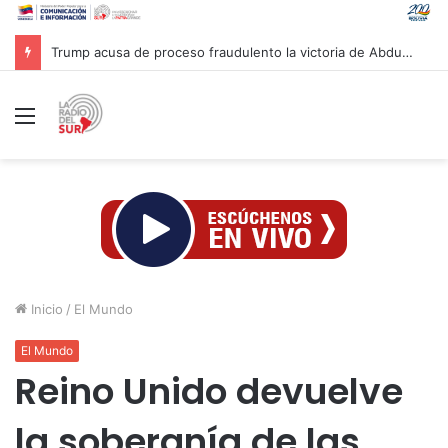
Trump acusa de proceso fraudulento la victoria de Abdul El-Sayed en Michigan
Menú
Inicio
/
El Mundo
El Mundo
Reino Unido devuelve
la soberanía de las