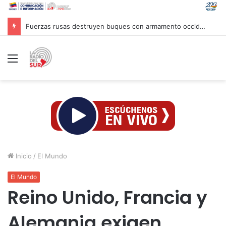
Fuerzas rusas destruyen buques con armamento occidental en el mar Negro
Menú
Inicio
/
El Mundo
El Mundo
Reino Unido, Francia y
Alemania exigen