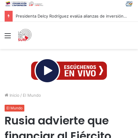
Presidenta Delcy Rodríguez evalúa alianzas de inversión en hidrocarburos con Cámara Africana de Energía
Menú
Inicio
/
El Mundo
El Mundo
Rusia advierte que
financiar al Ejército