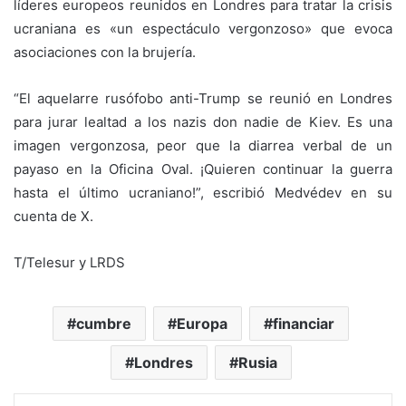
líderes europeos reunidos en Londres para tratar la crisis
ucraniana es «un espectáculo vergonzoso» que evoca
asociaciones con la brujería.
“
El
aquelarre rusófobo anti-Trump
se reunió en Londres
para jurar lealtad a los nazis don nadie de Kiev. Es
una
imagen vergonzosa
, peor que la diarrea verbal de un
payaso en la Oficina Oval.
¡Quieren continuar la guerra
hasta el último ucraniano!”,
escribió
Medvédev
en su
cuenta de
X
.
T/Telesur y LRDS
cumbre
Europa
financiar
Londres
Rusia