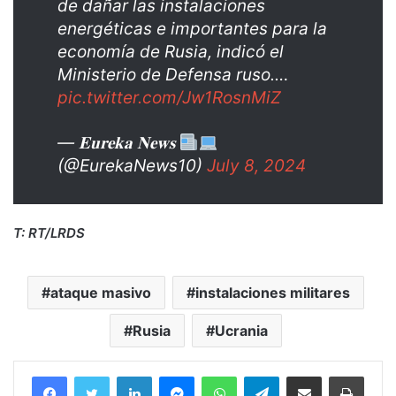
de dañar las instalaciones
energéticas e importantes para la
economía de Rusia, indicó el
Ministerio de Defensa ruso.…
pic.twitter.com/Jw1RosnMiZ
— 𝐄𝐮𝐫𝐞𝐤𝐚 𝐍𝐞𝐰𝐬
(@EurekaNews10)
July 8, 2024
T: RT/LRDS
ataque masivo
instalaciones militares
Rusia
Ucrania
Facebook
Twitter
LinkedIn
Messenger
WhatsApp
Telegram
Compartir por correo electrónico
Imprim