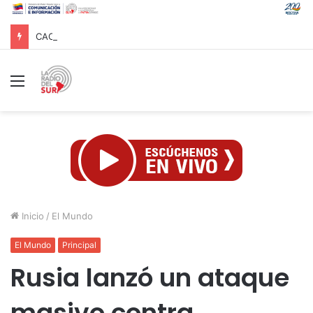
CAC 2026: Venezolano Ricardo Montes de Oca conquista Oro en salto con pértiga
Menú
Inicio
/
El Mundo
El Mundo
Principal
Rusia lanzó un ataque
masivo contra