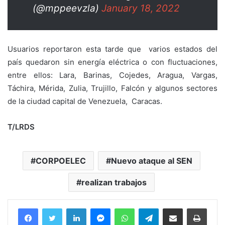
(@mppeevzla)
January 18, 2022
Usuarios reportaron esta tarde que varios estados del
país quedaron sin energía eléctrica o con fluctuaciones,
entre ellos: Lara, Barinas, Cojedes, Aragua, Vargas,
Táchira, Mérida, Zulia, Trujillo, Falcón y algunos sectores
de la ciudad capital de Venezuela, Caracas.
T/LRDS
CORPOELEC
Nuevo ataque al SEN
realizan trabajos
Facebook
Twitter
LinkedIn
Messenger
WhatsApp
Telegram
Compartir por correo electrónico
Imprim