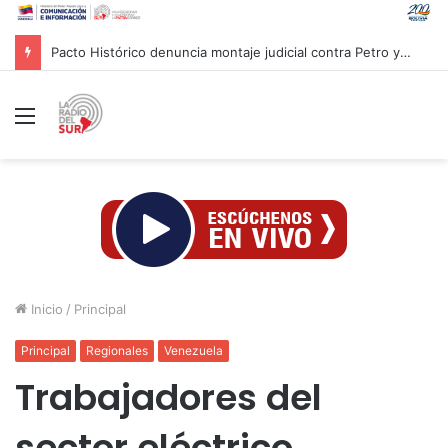
Pacto Histórico denuncia montaje judicial contra Petro y Cepeda
Menú
Inicio
/
Principal
Principal
Regionales
Venezuela
Trabajadores del
sector eléctrico