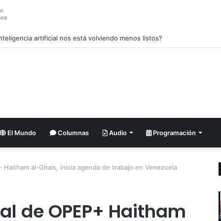
nlandia lanza una fuerte advertencia a empresa petrolera vinculada a T
El Mundo
Columnas
Audio
Programación
 Haitham al-Ghais, inicia agenda de trabajo en Venezuela
ral de OPEP+ Haitham