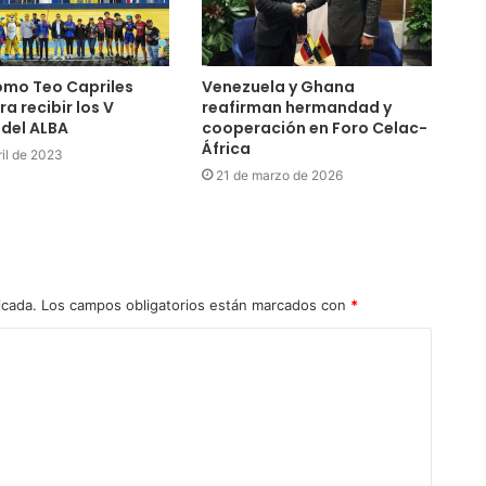
omo Teo Capriles
Venezuela y Ghana
ra recibir los V
reafirman hermandad y
del ALBA
cooperación en Foro Celac-
África
ril de 2023
21 de marzo de 2026
icada.
Los campos obligatorios están marcados con
*