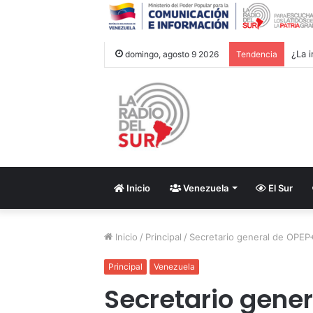
Groe
domingo, agosto 9 2026
Tendencia
Inicio
Venezuela
El Sur
Inicio
/
Principal
/
Secretario general de OPEP+
Principal
Venezuela
Secretario gene