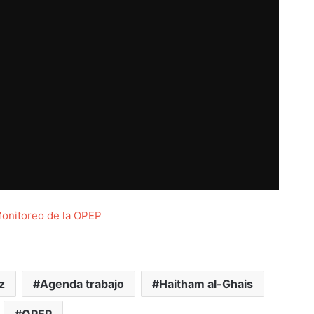
Monitoreo de la OPEP
z
Agenda trabajo
Haitham al-Ghais