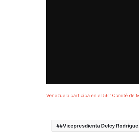
Venezuela participa en el 56° Comité de 
#Vicepresdienta Delcy Rodrígue