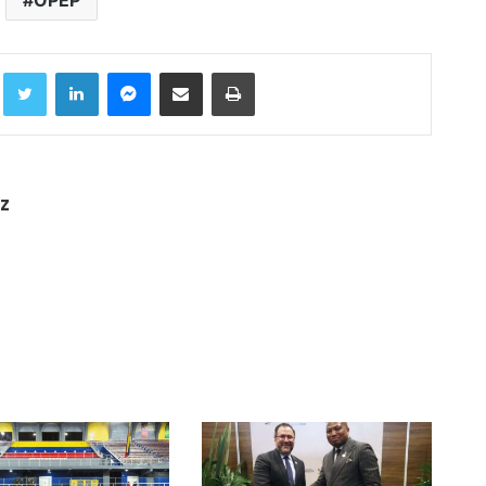
OPEP
Facebook
Twitter
LinkedIn
Messenger
Compartir por correo electrónico
Imprimir
z