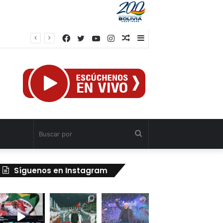
Facebook
Twitter
YouTube
Instagram
Publicación
Barra
rump
al
lateral
azar
Buscar
por
Síguenos en Instagram