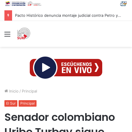
Pacto Histórico denuncia montaje judicial contra Petro y Cepeda
Menú
Inicio
/
Principal
El Sur
Principal
Senador colombiano
Uribe Turbay sigue