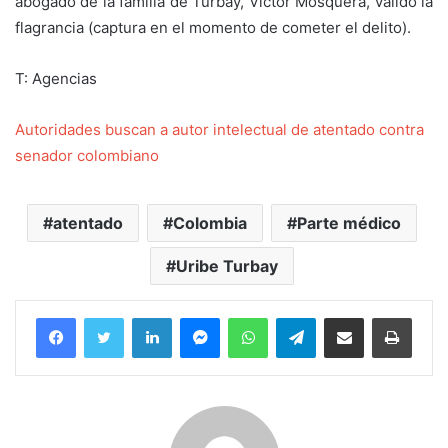
abogado de la familia de Turbay, Víctor Mosquera, validó la
flagrancia (captura en el momento de cometer el delito).
T: Agencias
Autoridades buscan a autor intelectual de atentado contra
senador colombiano
atentado
Colombia
Parte médico
Uribe Turbay
Facebook
Twitter
LinkedIn
Messenger
WhatsApp
Telegram
Compartir por correo electrónico
Imprim