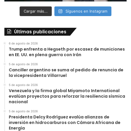
Cargar más...
Síguenos en Instagram
Últimas publicaciones
6 de agosto de 2026
Trump enfrenta a Hegseth por escasez de municiones
en EE. UU. en plena guerra con Irán
5 de agosto de 2026
Canciller argentino se suma al pedido de renuncia de
la vicepresidenta Villarruel
5 de agosto de 2026
Venezuela y la firma global Miyamoto International
evalúan proyectos para reforzar la resiliencia sísmica
nacional
5 de agosto de 2026
Presidenta Delcy Rodríguez evalúa alianzas de
inversión en hidrocarburos con Cámara Africana de
Energía