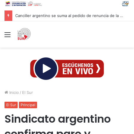
Canciller argentino se suma al pedido de renuncia de la vicepresidenta Villarruel
Menú
Inicio
/
El Sur
El Sur
Principal
Sindicato argentino
confirma paro y