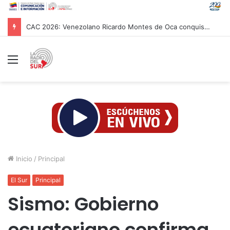
CAC 2026: Venezolano Ricardo Montes de Oca conquista Oro en salto con pértiga
Menú
Inicio
/
Principal
El Sur
Principal
Sismo: Gobierno
ecuatoriano confirma