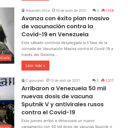
Alejandro Silva
19 de junio de 2021
0
1.108
Avanza con éxito plan masivo
de vacunación contra la
Covid-19 en Venezuela
Este sábado continúa desplegada la II fase de la
Jornada de Vacunación Masiva contra el Covid-19 a
través del Sistema…
ezuela
Leer más »
C gonzalez
15 de abril de 2021
0
1.317
Arribaron a Venezuela 50 mil
nuevas dosis de vacuna
Sputnik V y antivirales rusos
contra el Covid-19
Este jueves arribó a Venezuela un nuevo
cargamento con 50 mil dosis de vacunas Sputnik V
ezuela