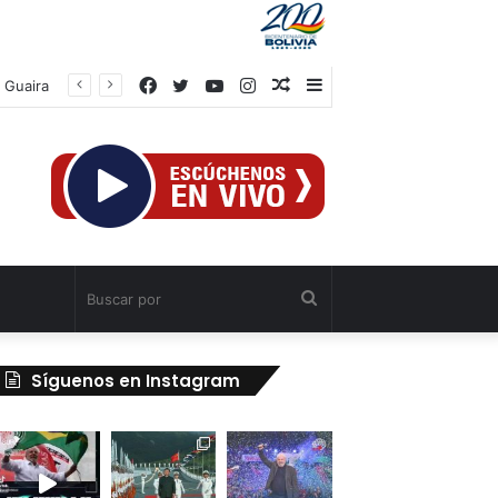
Facebook
Twitter
YouTube
Instagram
Publicación
Barra
 Guaira
al
lateral
azar
Buscar
por
Síguenos en Instagram