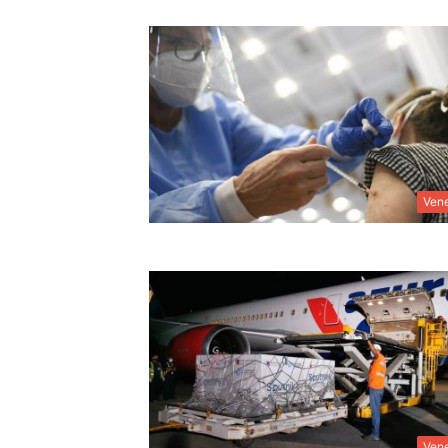
Ven
Ven