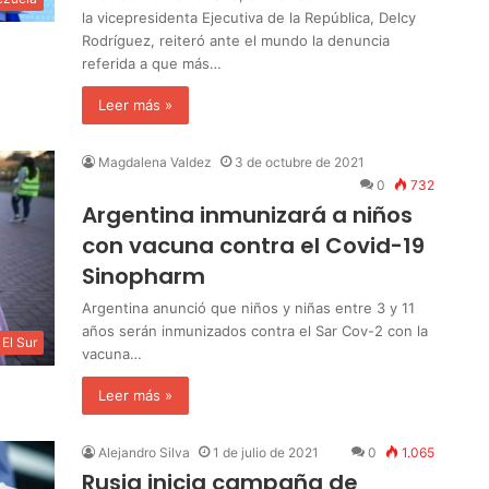
la vicepresidenta Ejecutiva de la República, Delcy
Rodríguez, reiteró ante el mundo la denuncia
referida a que más…
Leer más »
Magdalena Valdez
3 de octubre de 2021
0
732
Argentina inmunizará a niños
con vacuna contra el Covid-19
Sinopharm
Argentina anunció que niños y niñas entre 3 y 11
años serán inmunizados contra el Sar Cov-2 con la
El Sur
vacuna…
Leer más »
Alejandro Silva
1 de julio de 2021
0
1.065
Rusia inicia campaña de