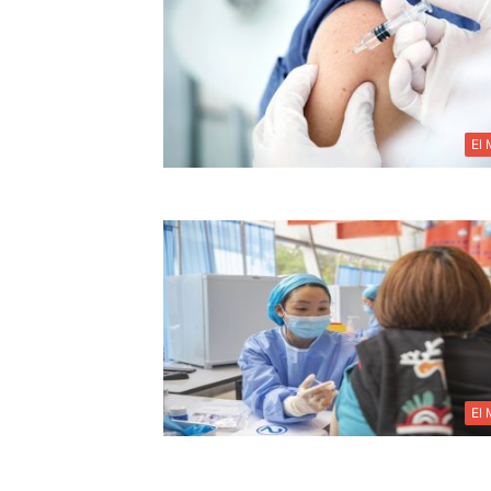
El
El