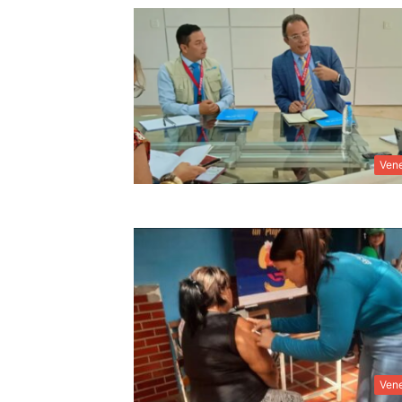
Ven
Ven