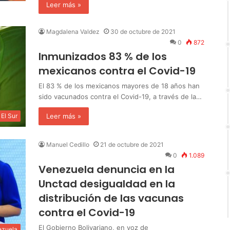
Leer más »
Magdalena Valdez
30 de octubre de 2021
0
872
Inmunizados 83 % de los
mexicanos contra el Covid-19
El 83 % de los mexicanos mayores de 18 años han
sido vacunados contra el Covid-19, a través de la…
Leer más »
El Sur
Manuel Cedillo
21 de octubre de 2021
0
1.089
Venezuela denuncia en la
Unctad desigualdad en la
distribución de las vacunas
contra el Covid-19
El Gobierno Bolivariano, en voz de
ezuela