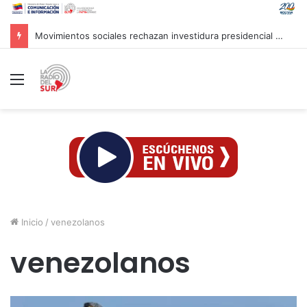
Irán tilda de fantasía palabras de Trump sobre sus recursos
Menú
Inicio
/
venezolanos
venezolanos