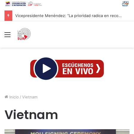
CAC 2026: Venezolano Ricardo Montes de Oca conquista Oro en salto con pértiga
Menú
Inicio
/
Vietnam
Vietnam