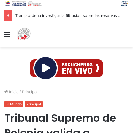
Trump ordena investigar la filtración sobre las reservas de municiones
Menú
Inicio
/
Principal
El Mundo
Principal
Tribunal Supremo de
Polonia valida a