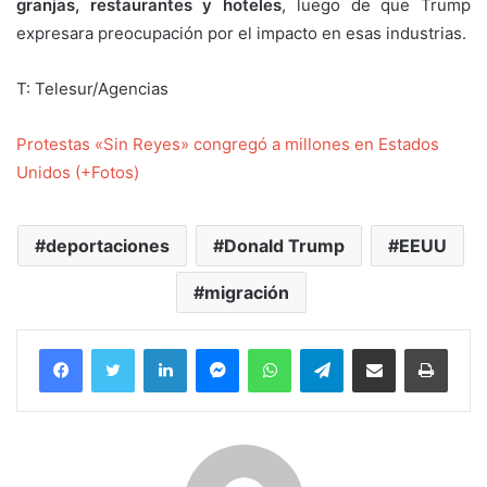
granjas, restaurantes y hoteles
, luego de que Trump
expresara preocupación por el impacto en esas industrias.
T: Telesur/Agencias
Protestas «Sin Reyes» congregó a millones en Estados
Unidos (+Fotos)
deportaciones
Donald Trump
EEUU
migración
Facebook
Twitter
LinkedIn
Messenger
WhatsApp
Telegram
Compartir por correo electrónico
Imprim