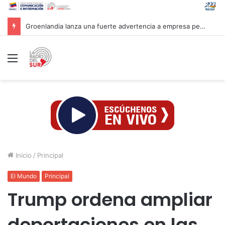
Groenlandia lanza una fuerte advertencia a empresa petrolera vinculada a Trump
Menú
Inicio
/
Principal
El Mundo
Principal
Trump ordena ampliar
deportaciones en las