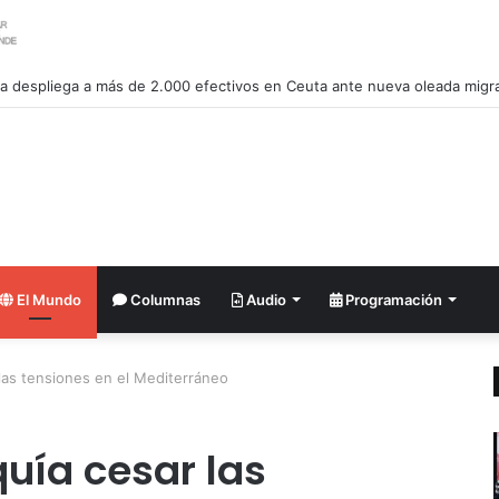
a despliega a más de 2.000 efectivos en Ceuta ante nueva oleada migra
El Mundo
Columnas
Audio
Programación
 las tensiones en el Mediterráneo
quía cesar las