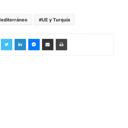
Mediterráneo
UE y Turquía
Facebook
Twitter
LinkedIn
Messenger
Compartir por correo electrónico
Imprimir