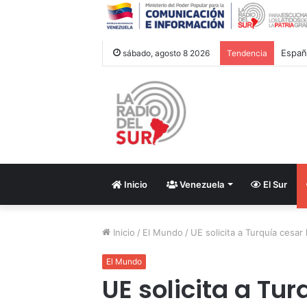
Españ
sábado, agosto 8 2026
Tendencia
Inicio
Venezuela
El Sur
Inicio
/
El Mundo
/
UE solicita a Turquía cesar
El Mundo
UE solicita a Tur