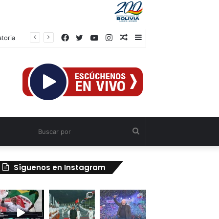
Facebook
Twitter
YouTube
Instagram
Publicación
Barra
toria
al
lateral
azar
Buscar
por
Síguenos en Instagram