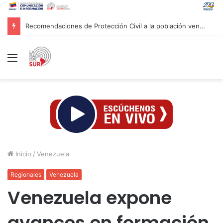
Recomendaciones de Protección Civil a la población venezolana ante fenómeno climatológico «El Niño»
Menú
Inicio
/
Venezuela
Regionales
Venezuela
Venezuela expone
avances en formación