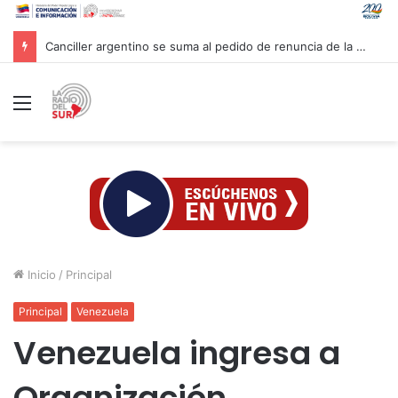
Canciller argentino se suma al pedido de renuncia de la vicepresidenta Villarruel
Menú
Inicio
/
Principal
Principal
Venezuela
Venezuela ingresa a
Organización