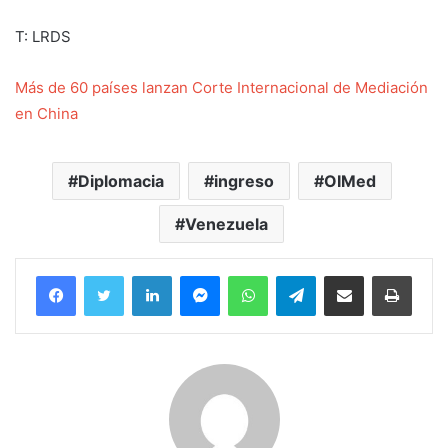
T: LRDS
Más de 60 países lanzan Corte Internacional de Mediación
en China
Diplomacia
ingreso
OIMed
Venezuela
Facebook
Twitter
LinkedIn
Messenger
WhatsApp
Telegram
Compartir por correo electrónico
Imprim