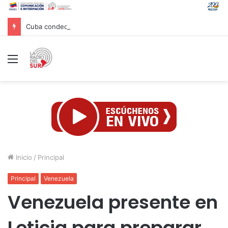
Cuba condecora a brigada que ayudó en labores de rescate en Venezuela
Menú
Inicio
/
Principal
Principal
Venezuela
Venezuela presente en
Leticia para preparar