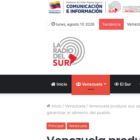
lunes, agosto 10 2026
Tendencia
Inicio
Venezuela
El Sur
Inicio
/
Venezuela
/
Venezuela produce sus se
garantizar el alimento del pueblo
Principal
Venezuela