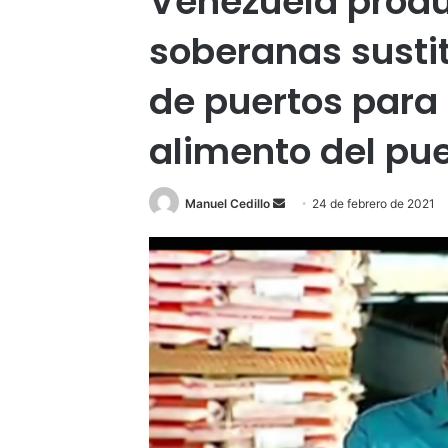
Venezuela produ
soberanas susti
de puertos para 
alimento del pu
Send
Manuel Cedillo
24 de febrero de 2021
an
email