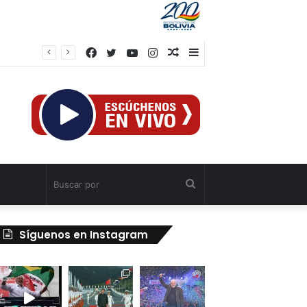
Facebook
Twitter
YouTube
Instagram
Publicación
Barra
Venezuela ratifica disposición al diálogo comercial con Colombia bajo el principio de soberanía
al
lateral
azar
Buscar
por
Síguenos en Instagram