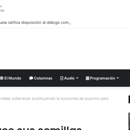
El Mundo
Columnas
Audio
Programación
millas soberanas sustituyendo la economía de puertos para