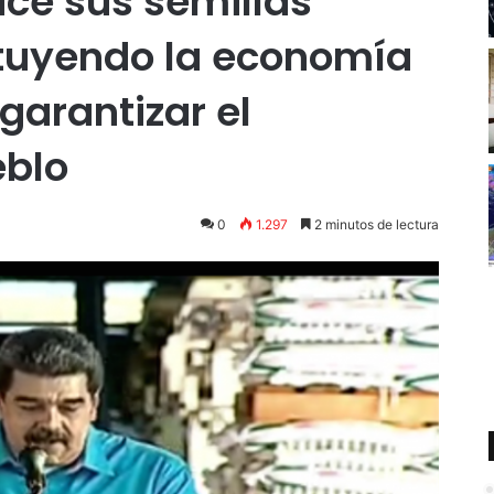
ce sus semillas
tuyendo la economía
garantizar el
eblo
0
1.297
2 minutos de lectura