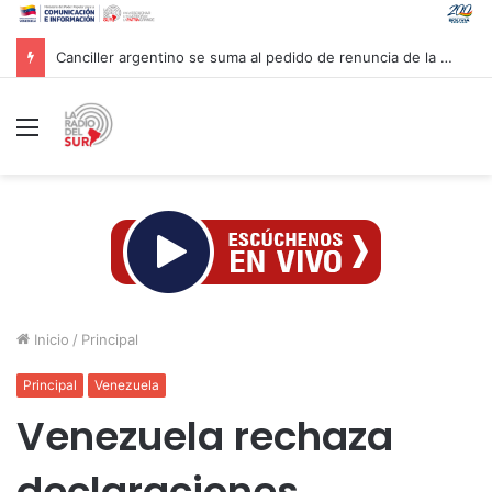
Canciller argentino se suma al pedido de renuncia de la vicepresidenta Villarruel
Menú
Inicio
/
Principal
Principal
Venezuela
Venezuela rechaza
declaraciones