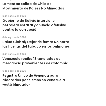
Lamentan salida de Chile del
Movimiento de Países No Alineados
6 de agosto de 2026
Gobierno de Bolivia interviene
petrolera estatal y anuncia ofensiva
contra la corrupción
6 de agosto de 2026
Salud Global/ Dejar de fumar No borra
las huellas del tabaco en los pulmones
6 de agosto de 2026
Venezuela recibe 13 toneladas de
mercancía provenientes de Colombia
6 de agosto de 2026
Registro Único de Vivienda para
afectados por sismos en Venezuela,
«está blindado»