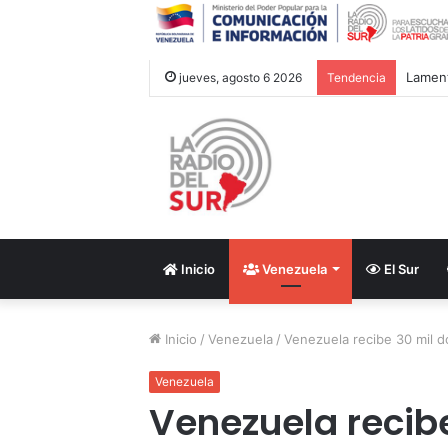
Lament
jueves, agosto 6 2026
Tendencia
Inicio
Venezuela
El Sur
Inicio
/
Venezuela
/
Venezuela recibe 30 mil d
Venezuela
Venezuela recibe