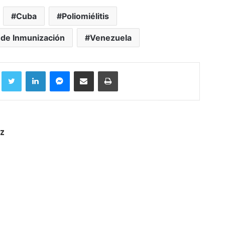
Cuba
Poliomiélitis
de Inmunización
Venezuela
Facebook
Twitter
LinkedIn
Messenger
Compartir por correo electrónico
Imprimir
z