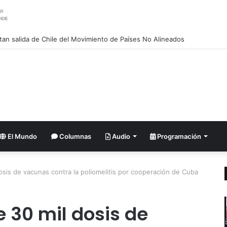
an salida de Chile del Movimiento de Países No Alineados
El Mundo
Columnas
Audio
Programación
osis de vacunas contra la poliomelitis por cooperación de Cuba
 30 mil dosis de