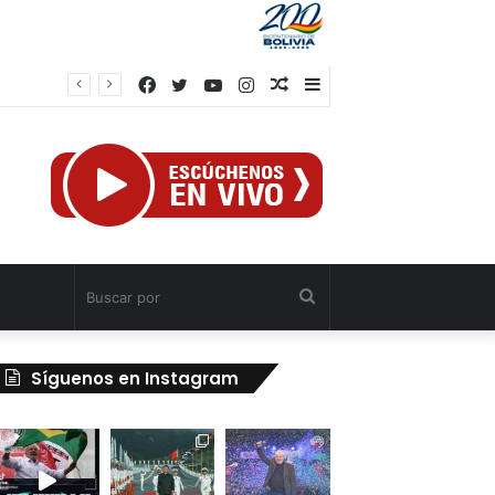
Facebook
Twitter
YouTube
Instagram
Publicación
Barra
al
lateral
azar
Buscar
por
Síguenos en Instagram