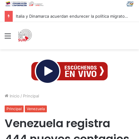
Italia y Dinamarca acuerdan endurecer la política migratoria y externalizar las devoluciones
Menú
Inicio
/
Principal
Principal
Venezuela
Venezuela registra
444 nuevos contagios