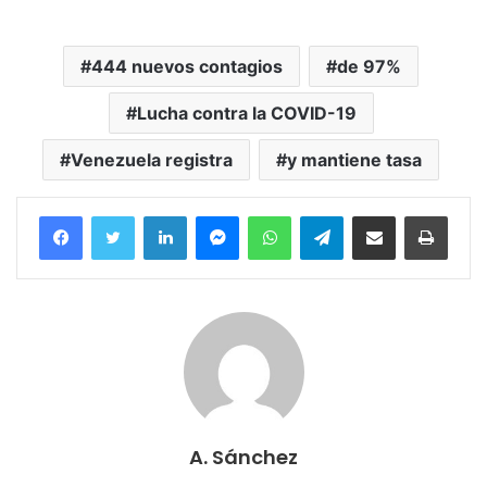
444 nuevos contagios
de 97%
Lucha contra la COVID-19
Venezuela registra
y mantiene tasa
Facebook
Twitter
LinkedIn
Messenger
WhatsApp
Telegram
Compartir por correo electrónico
Imprim
A. Sánchez