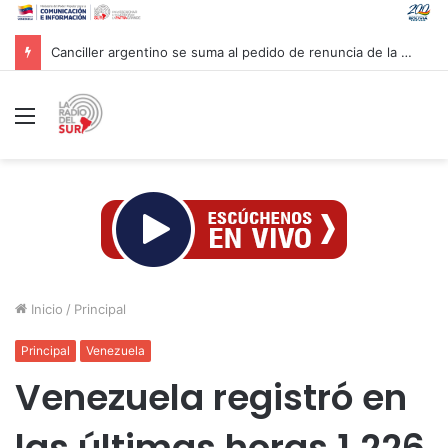
Canciller argentino se suma al pedido de renuncia de la vicepresidenta Villarruel
Menú
Inicio
/
Principal
Principal
Venezuela
Venezuela registró en
las últimas horas 1.226