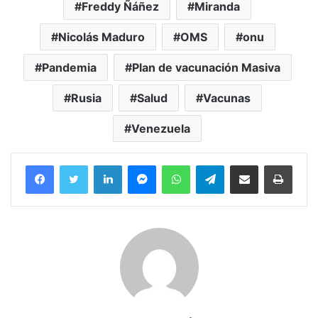
Freddy Ñáñez
Miranda
Nicolás Maduro
OMS
onu
Pandemia
Plan de vacunación Masiva
Rusia
Salud
Vacunas
Venezuela
Facebook
Twitter
LinkedIn
Messenger
WhatsApp
Telegram
Compartir por correo electrónico
Imprim