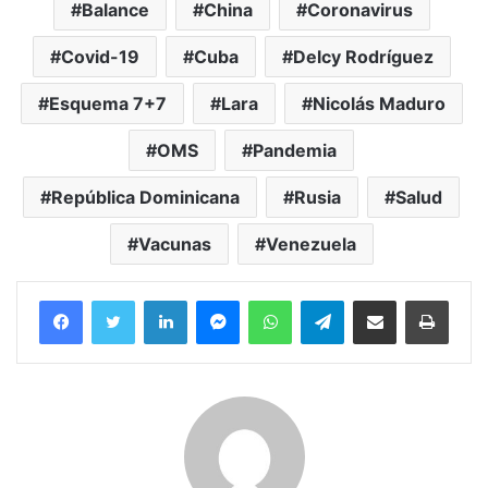
Balance
China
Coronavirus
Covid-19
Cuba
Delcy Rodríguez
Esquema 7+7
Lara
Nicolás Maduro
OMS
Pandemia
República Dominicana
Rusia
Salud
Vacunas
Venezuela
Facebook
Twitter
LinkedIn
Messenger
WhatsApp
Telegram
Compartir por correo electrónico
Imprim