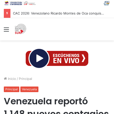
CAC 2026: Venezolano Ricardo Montes de Oca conquista Oro en salto con pértiga
Menú
Inicio
/
Principal
Principal
Venezuela
Venezuela reportó
1.148 nuevos contagios