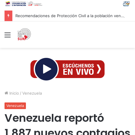
Recomendaciones de Protección Civil a la población venezolana ante fenómeno climatológico «El Niño»
Menú
Inicio
/
Venezuela
Venezuela
Venezuela reportó
1.887 nuevos contagios