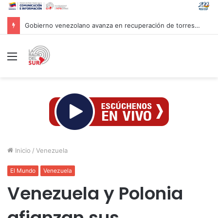
Gobierno venezolano avanza en recuperación de torres de transmisión impactadas por sismos
Menú
Inicio
/
Venezuela
El Mundo
Venezuela
Venezuela y Polonia
afianzan sus