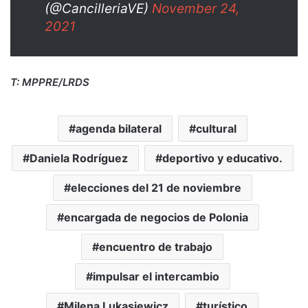
(@CancilleriaVE)
November 24,
2021
T: MPPRE/LRDS
agenda bilateral
cultural
Daniela Rodríguez
deportivo y educativo.
elecciones del 21 de noviembre
encargada de negocios de Polonia
encuentro de trabajo
impulsar el intercambio
Milena Lukasiewicz
turístico