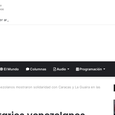
ler argentino se suma al pedido de renuncia de la vicepresidenta Villarru
El Mundo
Columnas
Audio
Programación
ezolanos mostraron solidaridad con Caracas y La Guaira en las