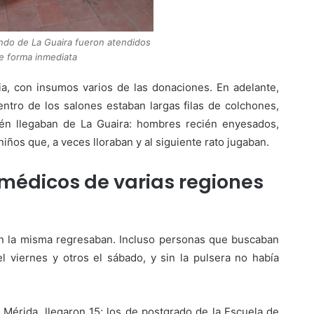
ando de La Guaira fueron atendidos
e forma inmediata
a, con insumos varios de las donaciones. En adelante,
ntro de los salones estaban largas filas de colchones,
ién llegaban de La Guaira: hombres recién enyesados,
iños que, a veces lloraban y al siguiente rato jugaban.
 médicos de varias regiones
on la misma regresaban. Incluso personas que buscaban
el viernes y otros el sábado, y sin la pulsera no había
Mérida, llegaron 15; los de postgrado de la Escuela de