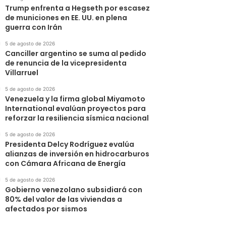
Trump enfrenta a Hegseth por escasez
de municiones en EE. UU. en plena
guerra con Irán
5 de agosto de 2026
Canciller argentino se suma al pedido
de renuncia de la vicepresidenta
Villarruel
5 de agosto de 2026
Venezuela y la firma global Miyamoto
International evalúan proyectos para
reforzar la resiliencia sísmica nacional
5 de agosto de 2026
Presidenta Delcy Rodríguez evalúa
alianzas de inversión en hidrocarburos
con Cámara Africana de Energía
5 de agosto de 2026
Gobierno venezolano subsidiará con
80% del valor de las viviendas a
afectados por sismos