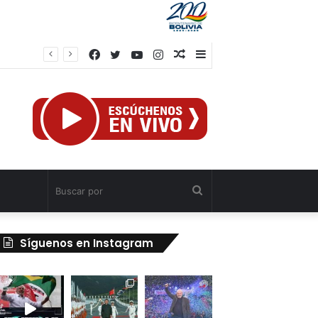
Facebook
Twitter
YouTube
Instagram
Publicación
Barra
el
al
lateral
azar
Buscar
por
Síguenos en Instagram