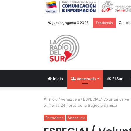
Cancil
jueves, agosto 6 2026
Tendencia
Inicio
Venezuela
El Sur
Inicio
/
Venezuela
/
ESPECIAL/ Voluntarios ven
primeras 24 horas de la tragedia sísmica
Entrevistas
Venezuela