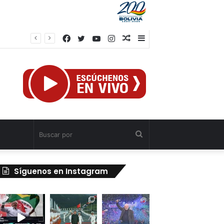
Facebook
Twitter
YouTube
Instagram
Publicación
Barra
el
al
lateral
azar
Buscar
por
Síguenos en Instagram