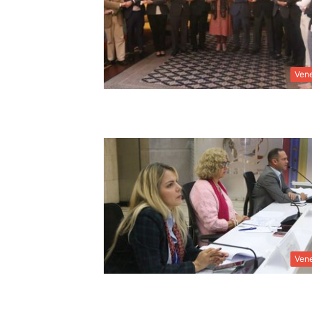
Ven
Ven