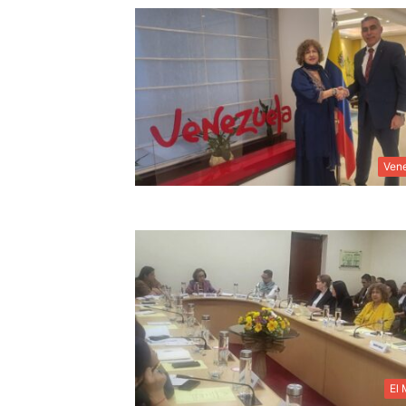
Ven
El