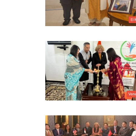
El
Ven