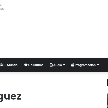
ler argentino se suma al pedido de renuncia de la vicepresidenta Villarru
El Mundo
Columnas
Audio
Programación
guez