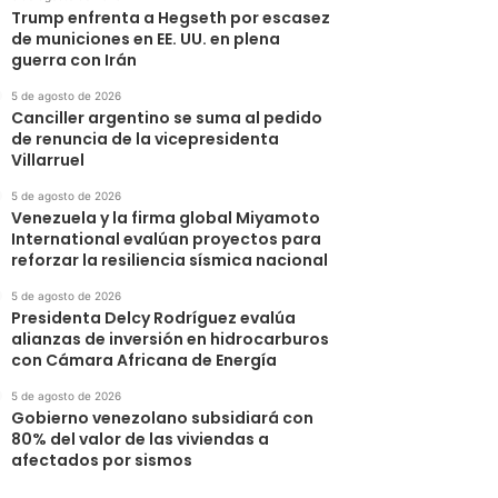
Trump enfrenta a Hegseth por escasez
de municiones en EE. UU. en plena
guerra con Irán
5 de agosto de 2026
Canciller argentino se suma al pedido
de renuncia de la vicepresidenta
Villarruel
5 de agosto de 2026
Venezuela y la firma global Miyamoto
International evalúan proyectos para
reforzar la resiliencia sísmica nacional
5 de agosto de 2026
Presidenta Delcy Rodríguez evalúa
alianzas de inversión en hidrocarburos
con Cámara Africana de Energía
5 de agosto de 2026
Gobierno venezolano subsidiará con
80% del valor de las viviendas a
afectados por sismos