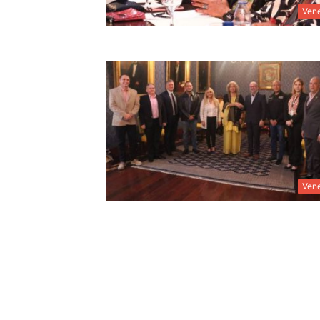
Ven
Ven