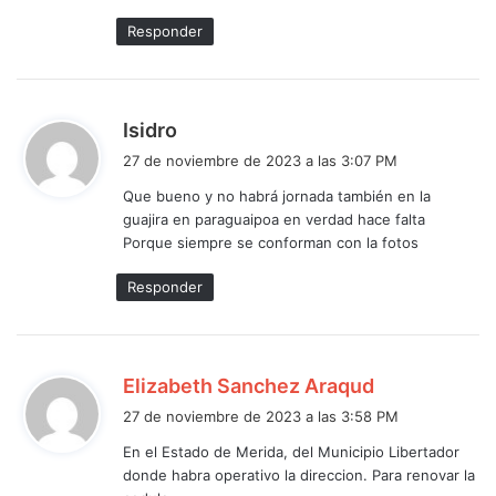
Responder
d
Isidro
i
27 de noviembre de 2023 a las 3:07 PM
c
Que bueno y no habrá jornada también en la
e
guajira en paraguaipoa en verdad hace falta
:
Porque siempre se conforman con la fotos
Responder
d
Elizabeth Sanchez Araqud
i
27 de noviembre de 2023 a las 3:58 PM
c
En el Estado de Merida, del Municipio Libertador
e
donde habra operativo la direccion. Para renovar la
: