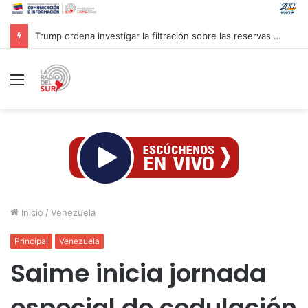
Trump ordena investigar la filtración sobre las reservas de municiones
Menú
Inicio
/
Venezuela
Principal
Venezuela
Saime inicia jornada
especial de cedulación