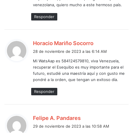
venezolana, quiero mucho a este hermoso país.
Responder
d
Horacio Mariño Socorro
i
28 de noviembre de 2023 a las 6:14 AM
c
Mi WatsAap es 584124579810, viva Venezuela,
e
recuperar el Esequibo es muy importante para el
:
futuro, estudié una maestría aquí y con gusto me
pondré a la orden, que tengan un exitoso día.
Responder
d
Felipe A. Pandares
i
29 de noviembre de 2023 a las 10:58 AM
c