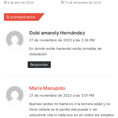
5 de abril de 2023
13 de diciembre de 2024
9 comentarios
d
Dubi amarely Hernández
i
27 de noviembre de 2023 a las 2:34 PM
c
En donde están haciendo estás jornadas de
e
cedulación
:
Responder
d
María Macupido
i
27 de noviembre de 2023 a las 3:01 PM
c
Buenas tardes mi mamá es d la tercera edad y no
e
tiene cédula se le perdió ella puede ir sin
:
solucionar cita ni nada eso es en todos los estados