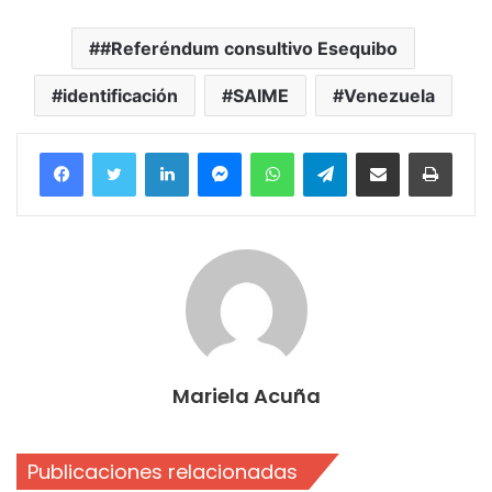
#Referéndum consultivo Esequibo
identificación
SAIME
Venezuela
Facebook
Twitter
LinkedIn
Messenger
WhatsApp
Telegram
Compartir por correo electrónico
Imprim
Mariela Acuña
Publicaciones relacionadas