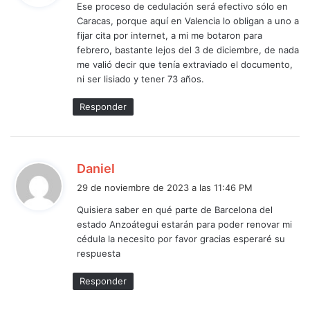
Ese proceso de cedulación será efectivo sólo en
e
Caracas, porque aquí en Valencia lo obligan a uno a
:
fijar cita por internet, a mi me botaron para
febrero, bastante lejos del 3 de diciembre, de nada
me valió decir que tenía extraviado el documento,
ni ser lisiado y tener 73 años.
Responder
d
Daniel
i
29 de noviembre de 2023 a las 11:46 PM
c
Quisiera saber en qué parte de Barcelona del
e
estado Anzoátegui estarán para poder renovar mi
:
cédula la necesito por favor gracias esperaré su
respuesta
Responder