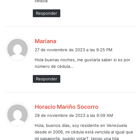
cedula
Responder
d
Maríana
i
27 de noviembre de 2023 a las 9:25 PM
c
Hola buenas noches, me gustaría saber si es por
e
número de cédula…
:
Responder
d
Horacio Mariño Socorro
i
28 de noviembre de 2023 a las 6:09 AM
c
Hola, buenos días, soy residente en Venezuela
e
desde el 2006, mi cédula está vencida al igual que
:
mi pasaporte, puedo votar?, tengo una hija