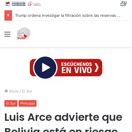
Trump ordena investigar la filtración sobre las reservas de municiones
Menú
Inicio
/
El Sur
El Sur
Principal
Luis Arce advierte que
Bolivia está en riesgo