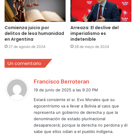
Comienza juicio por
Arreaza: El declive del
delitos de lesa humanidad
imperialismo es
en Argentina
indetenible
27 de agosto de 2024
28 de mayo de 2024
Un comentario
d
Francisco Berroteran
i
19 de junio de 2025 a las 9:20 PM
c
Estará consiente el sr. Evo Morales que su
e
egocentrismo va a llevar a Bolivia al caos que
:
representa un gobierno de derecha y que la
denominación de estado plurínacional
desaparecerá; porque la derecha no perdona y él
sabe que ellos odian a el pueblo indígena.