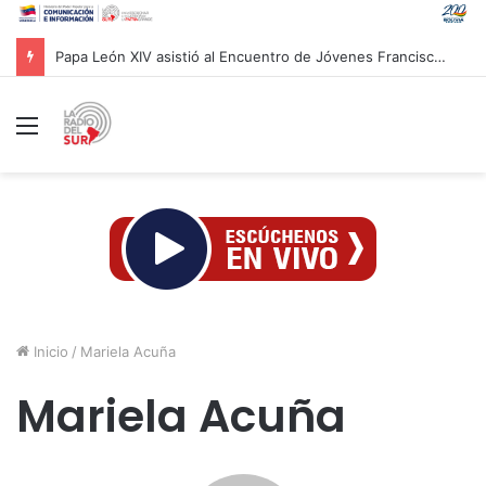
Jefa de Estado inspecciona labores de recuperación de la Escuela Naval en La Guaira
Menú
Inicio
/
Mariela Acuña
Mariela Acuña