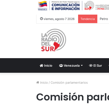
viernes, agosto 7 2026
Tendencia
Inicio
Venezuela
El Sur
Inicio
/
Comisión parlamentarios
Comisión par