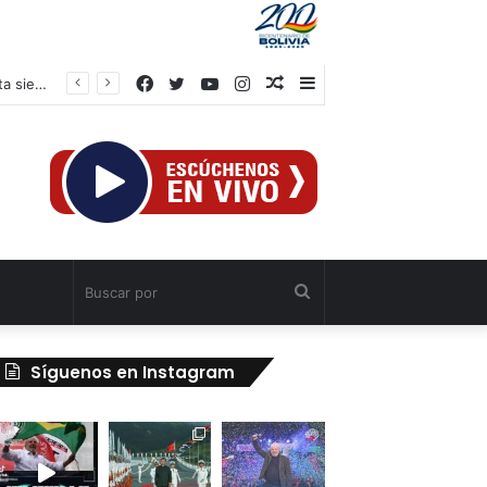
Facebook
Twitter
YouTube
Instagram
Publicación
Barra
Petro en su despedida de la Casa de Nariño: «Espero que nos recuerden hasta siempre»
al
lateral
azar
Buscar
por
Síguenos en Instagram