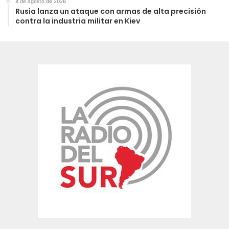
8 de agosto de 2026
Rusia lanza un ataque con armas de alta precisión
contra la industria militar en Kiev