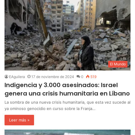
El Mundo
EAguilera
17 de noviembre de 2024
0
519
Indigencia y 3.000 asesinados: Israel
genera una crisis humanitaria en Líbano
La sombra de una nueva crisis humanitaria, que esta vez sucede al
ya ominoso genocidio en curso sobre la Franja…
Leer más »