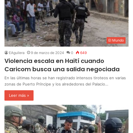
El Mundo
EAguilera
9 de marzo de 2024
0
649
Violencia escala en Haití cuando
Caricom busca una salida negociada
En las últimas horas se han registrado intensos tiroteos en varias
zonas de Puerto Príncipe y los alrededores del Palacio…
Leer más »