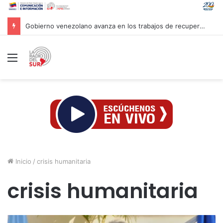
Cuba reitera disposición al diálogo con EE. UU. sobre bases de respeto
Menú
Inicio
/
crisis humanitaria
crisis humanitaria