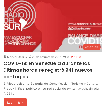
Venezuela
Manuel Cedillo
28 de octubre de 2021
0
1.120
COVID-19: En Venezuela durante las
últimas horas se registró 941 nuevos
contagios
El Vicepresidente Sectorial de Comunicación, Turismo y Cultura,
Freddy Ñáñez, publicó en su red social de twitter @luchaalmada:
A 591…
Leer más »