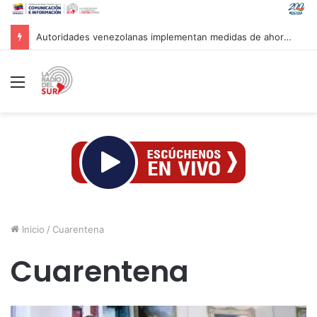
Marca País y Hotel Cayena se unen en favor de lo hecho en Venezuela
Menú
Inicio
/
Cuarentena
Cuarentena