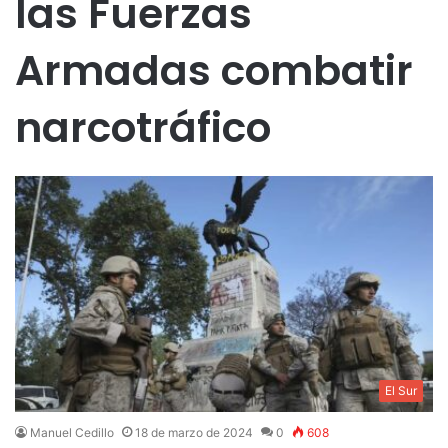
las Fuerzas
Armadas combatir
narcotráfico
El Sur
Manuel Cedillo
18 de marzo de 2024
0
608