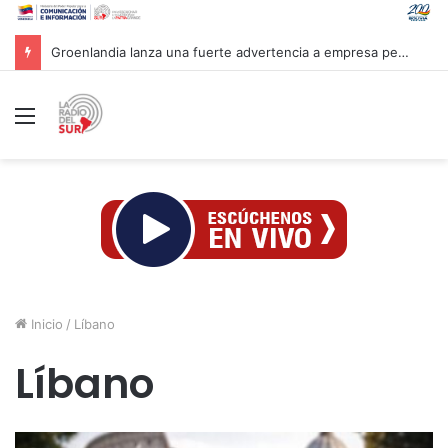
Groenlandia lanza una fuerte advertencia a empresa petrolera vinculada a Trump
Menú
Inicio
/
Líbano
Líbano