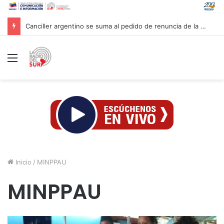
Venezuela y la firma global Miyamoto International evalúan proyectos para reforzar la resiliencia sísmica nacional
Menú
Inicio
/
MINPPAU
MINPPAU