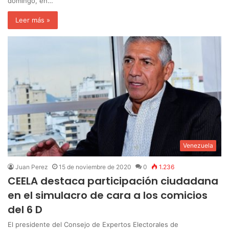
domingo, en…
Leer más »
Venezuela
Juan Perez
15 de noviembre de 2020
0
1.236
CEELA destaca participación ciudadana
en el simulacro de cara a los comicios
del 6 D
El presidente del Consejo de Expertos Electorales de