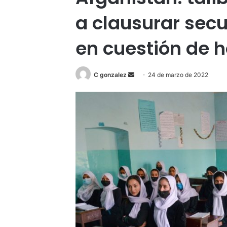
a clausurar sec
en cuestión de 
Send
C gonzalez
24 de marzo de 2022
an
email