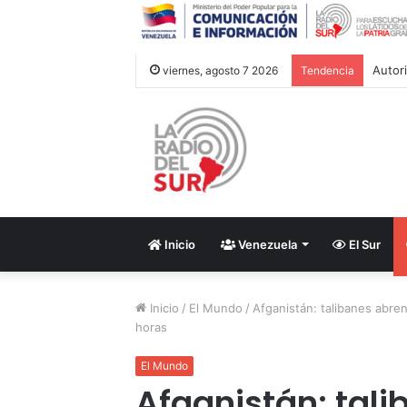
viernes, agosto 7 2026
Tendencia
Inicio
Venezuela
El Sur
Inicio
/
El Mundo
/
Afganistán: talibanes abre
horas
El Mundo
Afganistán: tal