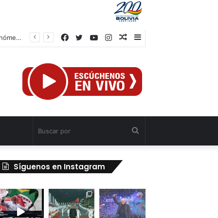
Facebook
Twitter
YouTube
Instagram
Publicación
Barra
Autoridades venezolanas implementan medidas de ahorro energético ante fenómeno climatológico “Súper Niño”
al
lateral
azar
Buscar
por
Síguenos en Instagram