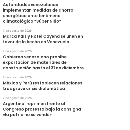
Autoridades venezolanas
implementan medidas de ahorro
energético ante fenómeno
climatológico “Súper Niño”
7 de agosto de 2026
Marca País y Hotel Cayena se unen en
favor de lo hecho en Venezuela
7 de agosto de 2026
Gobierno venezolano prohíbe
exportación de materiales de
construcción hasta el 31 de diciembre
7 de agosto de 2026
México y Perú restablecen relaciones
tras grave crisis diplomática
7 de agosto de 2026
Argentina: reprimen frente al
Congreso protesta bajo la consigna
«la patria no se vende»