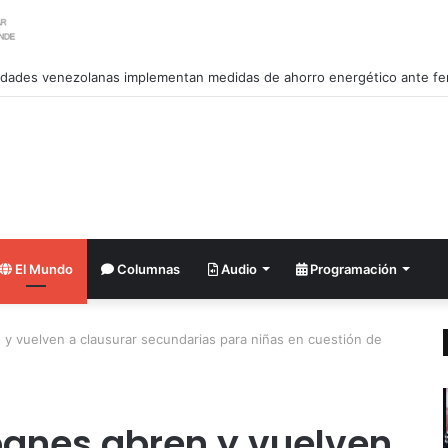
El Mundo
Columnas
Audio
Programación
n y vuelven a clausurar secundarias para niñas en cuestión de
ibanes abren y vuelven