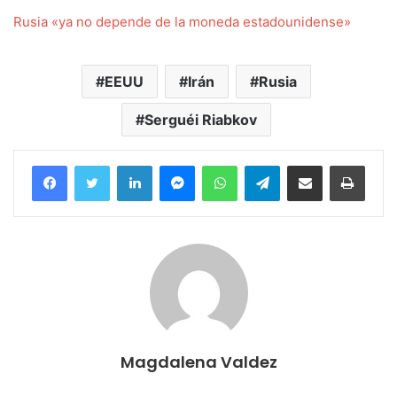
Rusia «ya no depende de la moneda estadounidense»
EEUU
Irán
Rusia
Serguéi Riabkov
Facebook
Twitter
LinkedIn
Messenger
WhatsApp
Telegram
Compartir por correo electrónico
Imprim
Magdalena Valdez