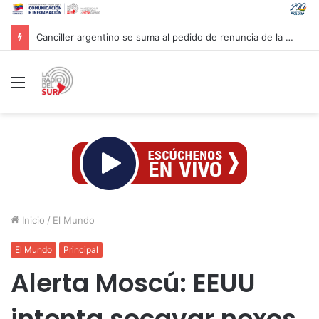
Canciller argentino se suma al pedido de renuncia de la vicepresidenta Villarruel
Menú
Inicio
/
El Mundo
El Mundo
Principal
Alerta Moscú: EEUU
intenta socavar nexos